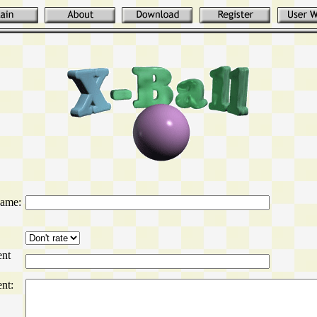
ame:
nt
nt: